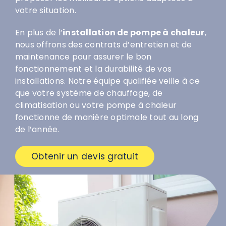
votre situation.
En plus de l’
installation de pompe à chaleur
,
nous offrons des contrats d’entretien et de
maintenance pour assurer le bon
fonctionnement et la durabilité de vos
installations. Notre équipe qualifiée veille à ce
que votre système de chauffage, de
climatisation ou votre pompe à chaleur
fonctionne de manière optimale tout au long
de l’année.
Obtenir un devis gratuit