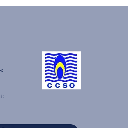
oc
 :