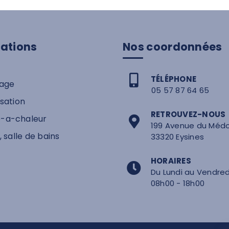
tations
Nos coordonnées
TÉLÉPHONE
age
05 57 87 64 65
isation
RETROUVEZ-NOUS
-a-chaleur
199 Avenue du Méd
, salle de bains
33320 Eysines
HORAIRES
Du Lundi au Vendredi
08h00 - 18h00