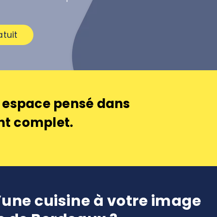
atuit
un espace pensé dans
nt complet.
’une cuisine à votre image