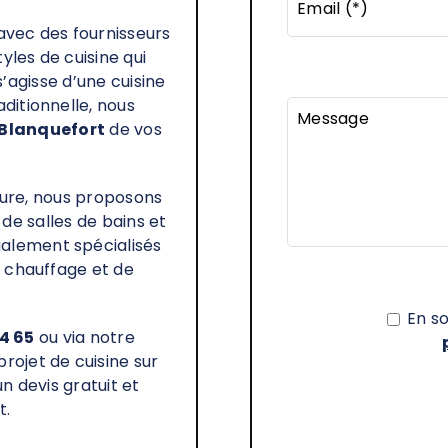
Email (*)
 avec des fournisseurs
les de cuisine qui
’agisse d’une cuisine
ditionnelle, nous
Message
Blanquefort
de vos
ure, nous proposons
e salles de bains et
alement spécialisés
e chauffage et de
En s
64 65
ou via notre
rojet de cuisine sur
n devis gratuit et
t.