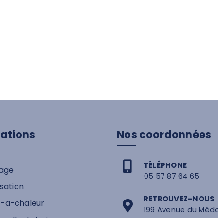
tations
Nos coordonnées
TÉLÉPHONE
age
05 57 87 64 65
isation
RETROUVEZ-NOUS
-a-chaleur
199 Avenue du Méd