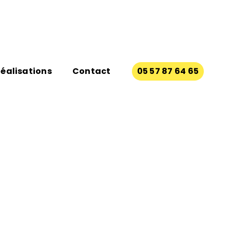
éalisations
Contact
05 57 87 64 65